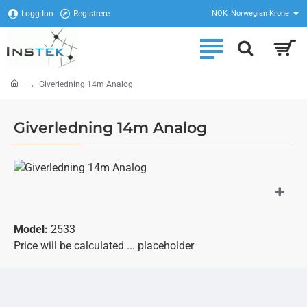
Logg Inn
Registrere
NOK
Norwegian Krone
home
Giverledning 14m Analog
Giverledning 14m Analog
Model:
2533
Price will be calculated ... placeholder