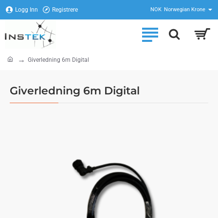
Logg Inn
Registrere
NOK
Norwegian Krone
home
Giverledning 6m Digital
Giverledning 6m Digital